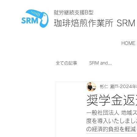
就労継続支援B型
珈琲焙煎作業所 SRM
HOME
全ての記事
SRM and…
彬仁 瀬戸
2024
奨学金返
一般社団法人 地域
度を導入いたしまし
の経済的負担を軽減