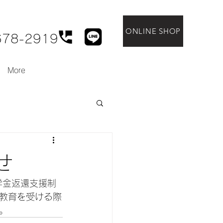
ONLINE SHOP
678-2919
More
せ
学金返還支援制
教育を受ける際
。