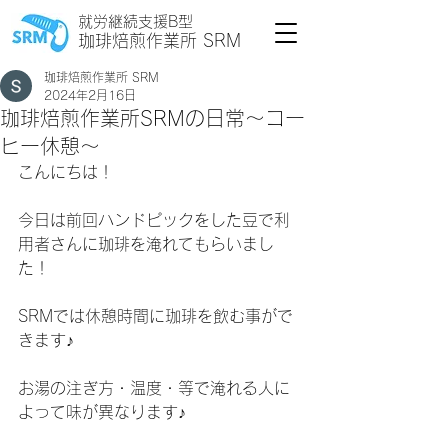
就労継続支援B型
珈琲焙煎作業所 SRM
珈琲焙煎作業所 SRM
2024年2月16日
珈琲焙煎作業所SRMの日常〜コー
ヒー休憩〜
こんにちは！
今日は前回ハンドピックをした豆で利
用者さんに珈琲を淹れてもらいまし
た！
SRMでは休憩時間に珈琲を飲む事がで
きます♪
お湯の注ぎ方・温度・等で淹れる人に
よって味が異なります♪