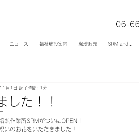
06-6
ニュース
福祉施設案内
珈琲販売
SRM and…
11月1日
読了時間: 1分
しました！！
4日
焙煎作業所SRMがついにOPEN！
祝いのお花をいただきました！