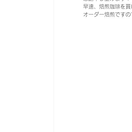
早速、焙煎珈琲を買
オーダー焙煎ですの